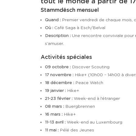
tout le monde à partir de 17
Stammdësch mensuel
Quand :
Premier vendredi de chaque mois, 
Où :
Café Saga à Esch/Belval
Description :
Une rencontre conviviale pour r
s’amuser.
Activités spéciales
09 octobre :
Discover Scouting
17 novembre :
Hike+ (10h00 – 14h00 à diver
18 décembre :
Peace Watch
19 janvier :
Hike+
21-23 février :
Week-end à l’étranger
08 mars :
Buergbrennen
16 mars :
Hike+
11-13 avril :
Week-end au Luxembourg
11 mai :
Pélé des Jeunes