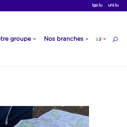
lgs.lu
uni.lu
tre groupe
Nos branches